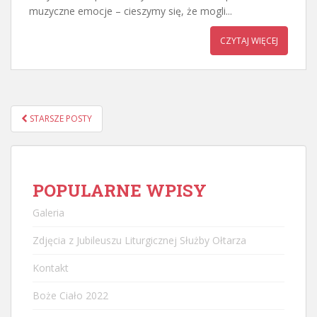
muzyczne emocje – cieszymy się, że mogli...
CZYTAJ WIĘCEJ
NAWIGACJA
STARSZE POSTY
POSTÓW
POPULARNE WPISY
Galeria
Zdjęcia z Jubileuszu Liturgicznej Służby Ołtarza
Kontakt
Boże Ciało 2022