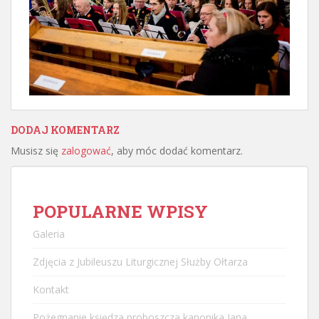
DODAJ KOMENTARZ
Musisz się
zalogować
, aby móc dodać komentarz.
POPULARNE WPISY
Galeria
Zdjęcia z Jubileuszu Liturgicznej Służby Ołtarza
Kontakt
Pożegnanie księdza proboszcza kanonika Jana