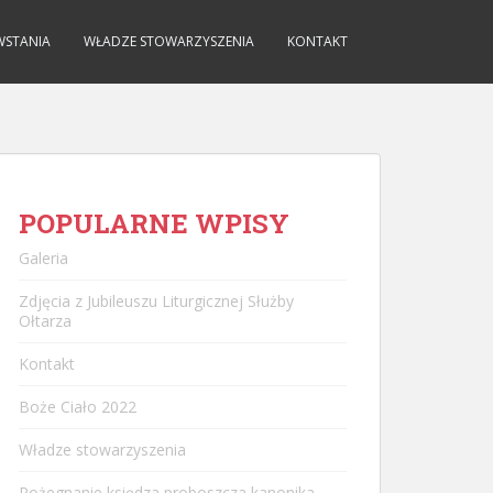
WSTANIA
WŁADZE STOWARZYSZENIA
KONTAKT
POPULARNE WPISY
Galeria
Zdjęcia z Jubileuszu Liturgicznej Służby
Ołtarza
Kontakt
Boże Ciało 2022
Władze stowarzyszenia
Pożegnanie księdza proboszcza kanonika