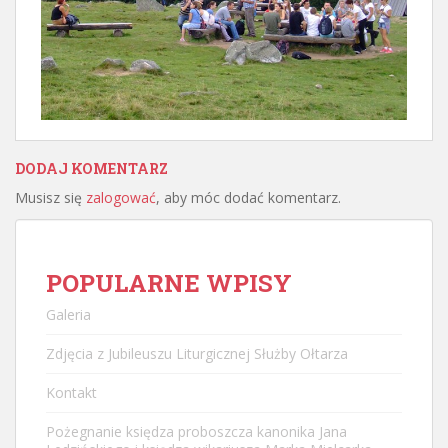
DODAJ KOMENTARZ
Musisz się
zalogować
, aby móc dodać komentarz.
POPULARNE WPISY
Galeria
Zdjęcia z Jubileuszu Liturgicznej Służby Ołtarza
Kontakt
Pożegnanie księdza proboszcza kanonika Jana