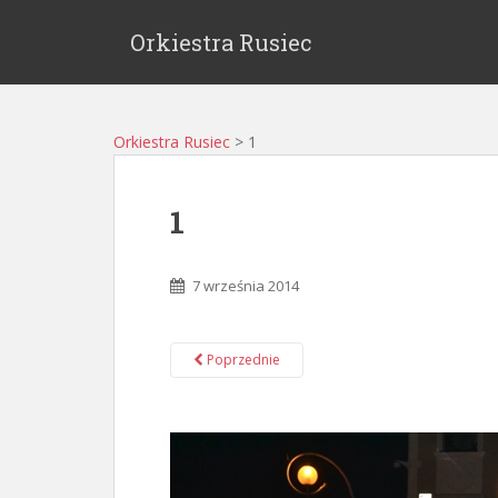
Orkiestra Rusiec
Orkiestra Rusiec
>
1
1
7 września 2014
Poprzednie