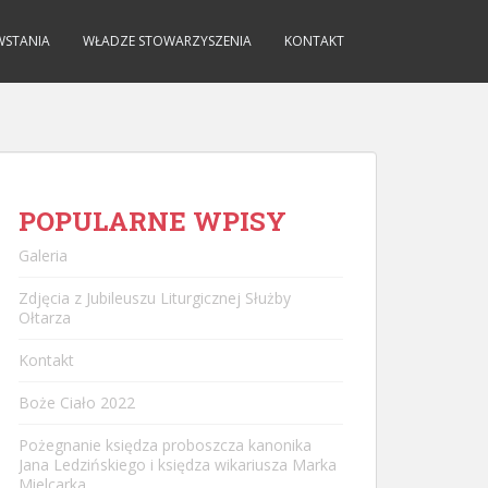
WSTANIA
WŁADZE STOWARZYSZENIA
KONTAKT
POPULARNE WPISY
Galeria
Zdjęcia z Jubileuszu Liturgicznej Służby
Ołtarza
Kontakt
Boże Ciało 2022
Pożegnanie księdza proboszcza kanonika
Jana Ledzińskiego i księdza wikariusza Marka
Mielcarka