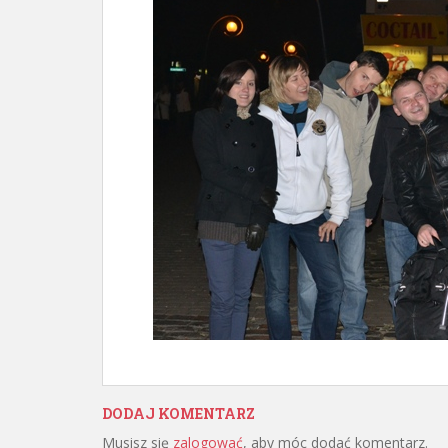
DODAJ KOMENTARZ
Musisz się
zalogować
, aby móc dodać komentarz.