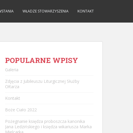
WSTANIA
WŁADZE STOWARZYSZENIA
KONTAKT
POPULARNE WPISY
Galeria
Zdjęcia z Jubileuszu Liturgicznej Służby
Ołtarza
Kontakt
Boże Ciało 2022
Pożegnanie księdza proboszcza kanonika
Jana Ledzińskiego i księdza wikariusza Marka
Mielcarka