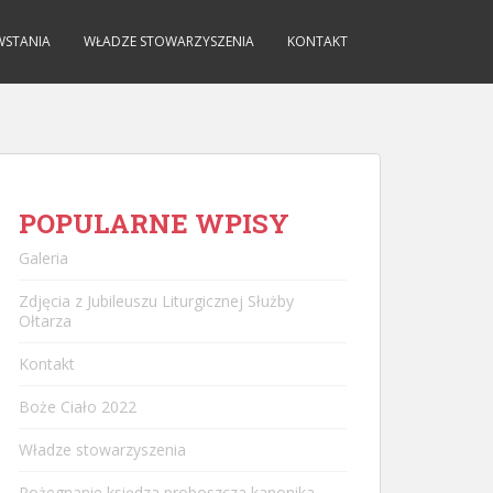
WSTANIA
WŁADZE STOWARZYSZENIA
KONTAKT
POPULARNE WPISY
Galeria
Zdjęcia z Jubileuszu Liturgicznej Służby
Ołtarza
Kontakt
Boże Ciało 2022
Władze stowarzyszenia
Pożegnanie księdza proboszcza kanonika