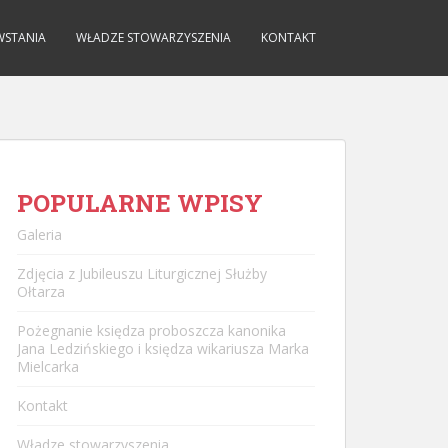
WSTANIA
WŁADZE STOWARZYSZENIA
KONTAKT
POPULARNE WPISY
Galeria
Zdjęcia z Jubileuszu Liturgicznej Służby
Ołtarza
Pożegnanie księdza proboszcza kanonika
Jana Ledzińskiego i księdza wikariusza Marka
Mielcarka
Kontakt
Władze stowarzyszenia