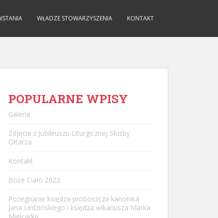
WSTANIA
WŁADZE STOWARZYSZENIA
KONTAKT
POPULARNE WPISY
Galeria
Zdjęcia z Jubileuszu Liturgicznej Służby
Ołtarza
Kontakt
Boże Ciało 2022
Pożegnanie księdza proboszcza kanonika
Jana Ledzińskiego i księdza wikariusza Marka
Mielcarka