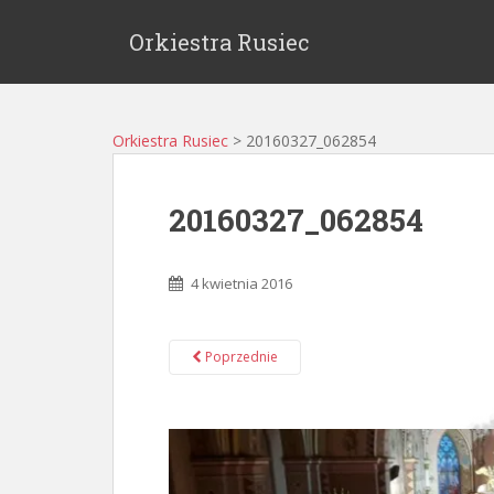
Orkiestra Rusiec
Orkiestra Rusiec
>
20160327_062854
20160327_062854
4 kwietnia 2016
Poprzednie