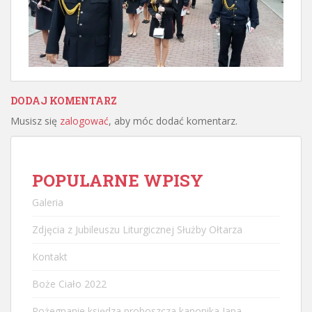
DODAJ KOMENTARZ
Musisz się
zalogować
, aby móc dodać komentarz.
POPULARNE WPISY
Galeria
Zdjęcia z Jubileuszu Liturgicznej Służby Ołtarza
Kontakt
Boże Ciało 2022
Pożegnanie księdza proboszcza kanonika Jana