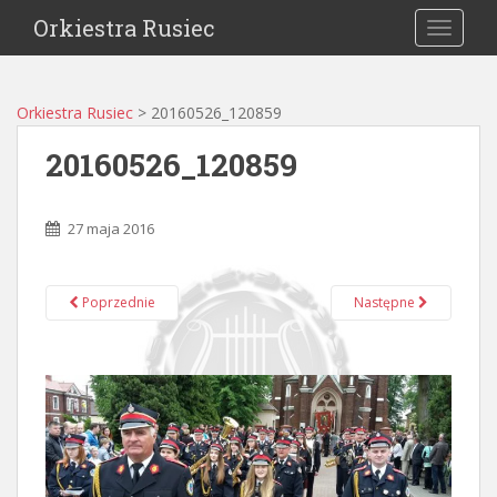
Orkiestra Rusiec
TOGGLE
Orkiestra Rusiec
>
20160526_120859
20160526_120859
27 maja 2016
Poprzednie
Następne