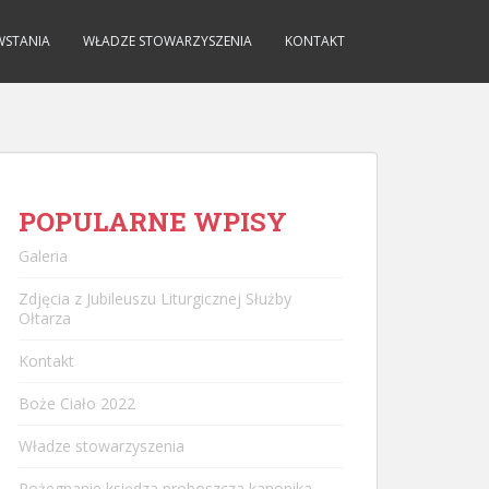
WSTANIA
WŁADZE STOWARZYSZENIA
KONTAKT
POPULARNE WPISY
Galeria
Zdjęcia z Jubileuszu Liturgicznej Służby
Ołtarza
Kontakt
Boże Ciało 2022
Władze stowarzyszenia
Pożegnanie księdza proboszcza kanonika