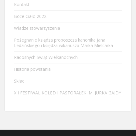
Kontakt
Boże Ciało 2022
Władze stowarzyszenia
Pożegnanie księdza proboszcza kanonika Jana
Ledzińskiego i księdza wikariusza Marka Mielcarka
Radosnych Świąt Wielkanocnych!
Historia powstania
Skład
XII FESTIWAL KOLĘD I PASTORAŁEK IM. JURKA GAJDY