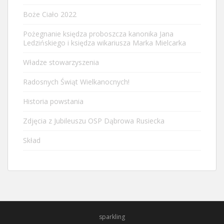
Boże Ciało 2022
Pożegnanie księdza proboszcza kanonika Jana
Ledzińskiego i księdza wikariusza Marka Mielcarka
Władze stowarzyszenia
Radosnych Świąt Wielkanocnych!
Historia powstania
Zdjęcia z Jubileuszu OSP Dąbrowa Rusiecka
Skład
sparkling