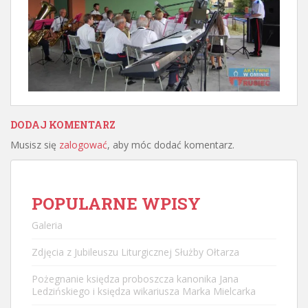
DODAJ KOMENTARZ
Musisz się
zalogować
, aby móc dodać komentarz.
POPULARNE WPISY
Galeria
Zdjęcia z Jubileuszu Liturgicznej Służby Ołtarza
Pożegnanie księdza proboszcza kanonika Jana
Ledzińskiego i księdza wikariusza Marka Mielcarka