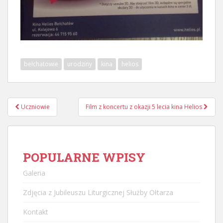
bełchatowie
urodziny
kina
helios
Nawigacja
Uczniowie
Film z koncertu z okazji 5 lecia kina Helios
postu
POPULARNE WPISY
Galeria
Zdjęcia z Jubileuszu Liturgicznej Służby Ołtarza
Kontakt