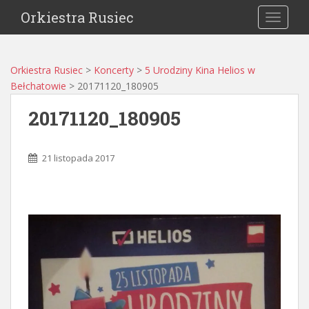
Orkiestra Rusiec
TOGGLE
Orkiestra Rusiec
>
Koncerty
>
5 Urodziny Kina Helios w
Bełchatowie
>
20171120_180905
20171120_180905
21 listopada 2017