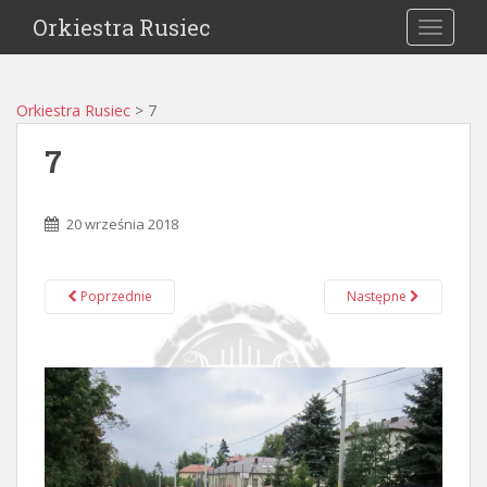
Orkiestra Rusiec
TOGGLE
Orkiestra Rusiec
>
7
7
20 września 2018
Poprzednie
Następne