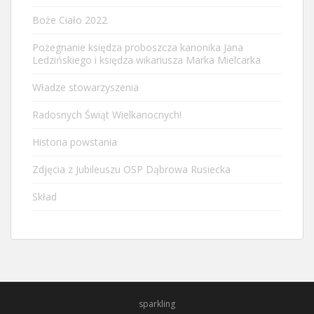
Boże Ciało 2022
Pożegnanie księdza proboszcza kanonika Jana
Ledzińskiego i księdza wikariusza Marka Mielcarka
Władze stowarzyszenia
Radosnych Świąt Wielkanocnych!
Historia powstania
Zdjęcia z Jubileuszu OSP Dąbrowa Rusiecka
Skład
sparkling