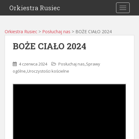
Orkiestra Rusiec
TOGGLE
Orkiestra Rusiec
>
Posłuchaj nas
>
BOŻE CIAŁO 2024
BOŻE CIAŁO 2024
,
4 czerwca 2024
Posłuchaj nas
Sprawy
,
ogólne
Uroczystości kościelne