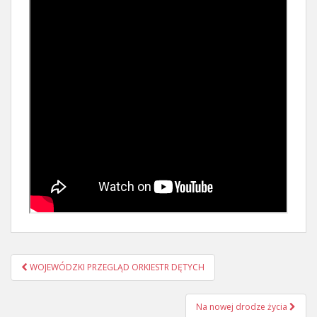
Nawigacja
WOJEWÓDZKI PRZEGLĄD ORKIESTR DĘTYCH
postu
Na nowej drodze życia