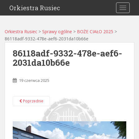
Orkiestra Rusiec
TOGGLE
Orkiestra Rusiec
>
Sprawy ogólne
>
BOŻE CIAŁO 2025
>
86118adf-9332-478e-aef6-2031da10b66e
86118adf-9332-478e-aef6-
2031da10b66e
19 czerwca 2025
Poprzednie