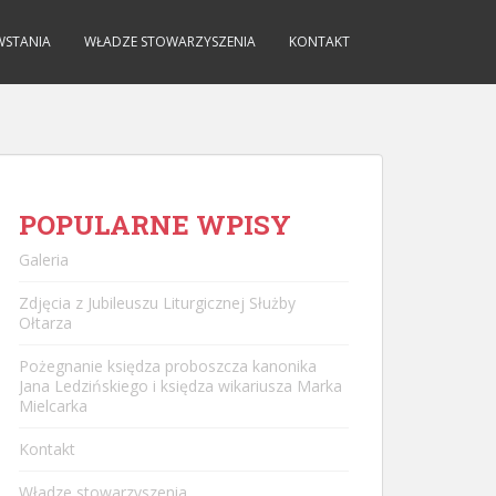
WSTANIA
WŁADZE STOWARZYSZENIA
KONTAKT
POPULARNE WPISY
Galeria
Zdjęcia z Jubileuszu Liturgicznej Służby
Ołtarza
Pożegnanie księdza proboszcza kanonika
Jana Ledzińskiego i księdza wikariusza Marka
Mielcarka
Kontakt
Władze stowarzyszenia