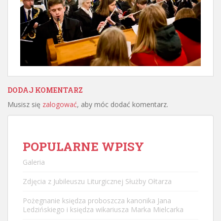
DODAJ KOMENTARZ
Musisz się
zalogować
, aby móc dodać komentarz.
POPULARNE WPISY
Galeria
Zdjęcia z Jubileuszu Liturgicznej Służby Ołtarza
Pożegnanie księdza proboszcza kanonika Jana
Ledzińskiego i księdza wikariusza Marka Mielcarka