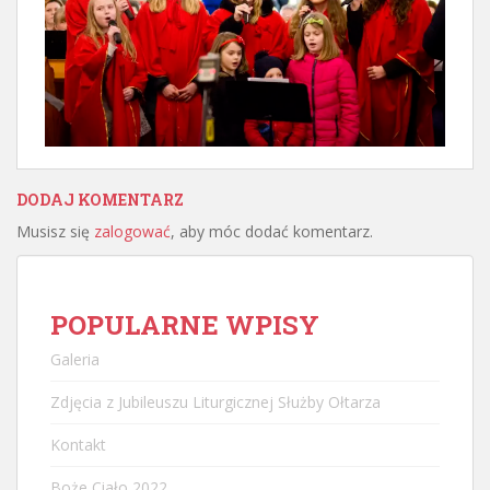
DODAJ KOMENTARZ
Musisz się
zalogować
, aby móc dodać komentarz.
POPULARNE WPISY
Galeria
Zdjęcia z Jubileuszu Liturgicznej Służby Ołtarza
Kontakt
Boże Ciało 2022