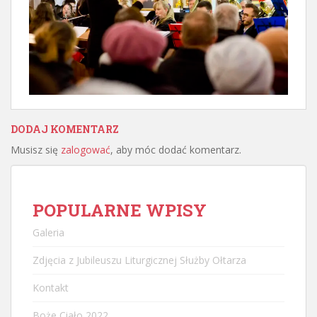
DODAJ KOMENTARZ
Musisz się
zalogować
, aby móc dodać komentarz.
POPULARNE WPISY
Galeria
Zdjęcia z Jubileuszu Liturgicznej Służby Ołtarza
Kontakt
Boże Ciało 2022