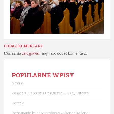
DODAJ KOMENTARZ
Musisz się
zalogować
, aby móc dodać komentarz.
POPULARNE WPISY
Galeria
Zdjęcia z Jubileuszu Liturgicznej Służby Ołtarza
Kontakt
Pożegnanie księdza proboszcza kanonika Jana