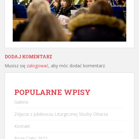
DODAJ KOMENTARZ
Musisz się
zalogować
, aby móc dodać komentarz.
POPULARNE WPISY
Galeria
Zdjęcia z Jubileuszu Liturgicznej Służby Ołtarza
Kontakt
Boże Ciało 2022