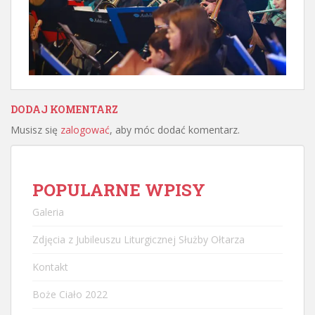
DODAJ KOMENTARZ
Musisz się
zalogować
, aby móc dodać komentarz.
POPULARNE WPISY
Galeria
Zdjęcia z Jubileuszu Liturgicznej Służby Ołtarza
Kontakt
Boże Ciało 2022