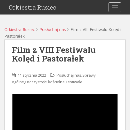
Orkiestra Rusiec
TOGGLE
Orkiestra Rusiec
>
Posłuchaj nas
>
Film z VIII Festiwalu Kolęd i
Pastorałek
Film z VIII Festiwalu
Kolęd i Pastorałek
,
11 stycznia 2022
Posłuchaj nas
Sprawy
,
,
ogólne
Uroczystości kościelne
Festiwale