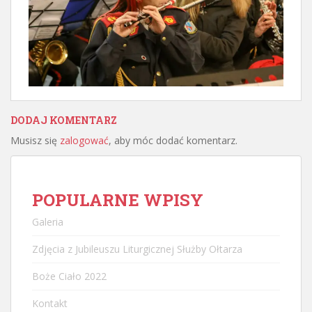
DODAJ KOMENTARZ
Musisz się
zalogować
, aby móc dodać komentarz.
POPULARNE WPISY
Galeria
Zdjęcia z Jubileuszu Liturgicznej Służby Ołtarza
Boże Ciało 2022
Kontakt