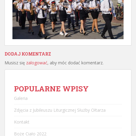
DODAJ KOMENTARZ
Musisz się
zalogować
, aby móc dodać komentarz.
POPULARNE WPISY
Galeria
Zdjęcia z Jubileuszu Liturgicznej Służby Ołtarza
Kontakt
Boże Ciało 2022