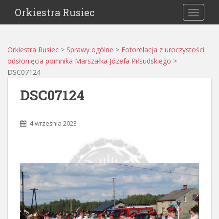
Orkiestra Rusiec
TOGGLE
Orkiestra Rusiec
>
Sprawy ogólne
>
Fotorelacja z uroczystości
odsłonięcia pomnika Marszałka Józefa Piłsudskiego
>
DSC07124
DSC07124
4 września 2023