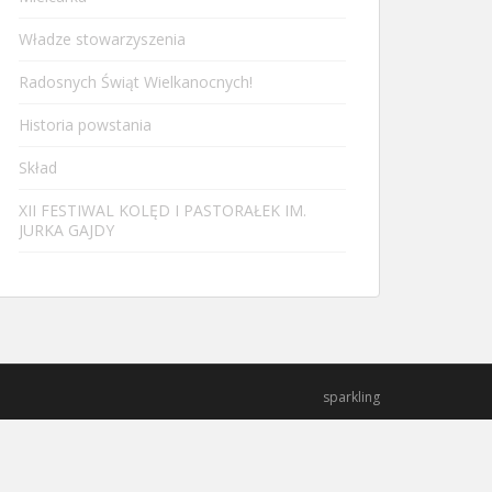
Władze stowarzyszenia
Radosnych Świąt Wielkanocnych!
Historia powstania
Skład
XII FESTIWAL KOLĘD I PASTORAŁEK IM.
JURKA GAJDY
sparkling