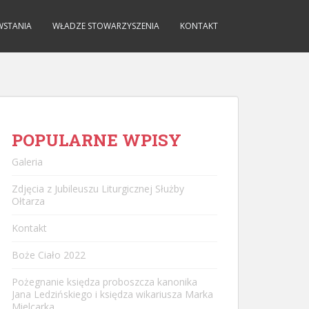
WSTANIA
WŁADZE STOWARZYSZENIA
KONTAKT
POPULARNE WPISY
Galeria
Zdjęcia z Jubileuszu Liturgicznej Służby
Ołtarza
Kontakt
Boże Ciało 2022
Pożegnanie księdza proboszcza kanonika
Jana Ledzińskiego i księdza wikariusza Marka
Mielcarka