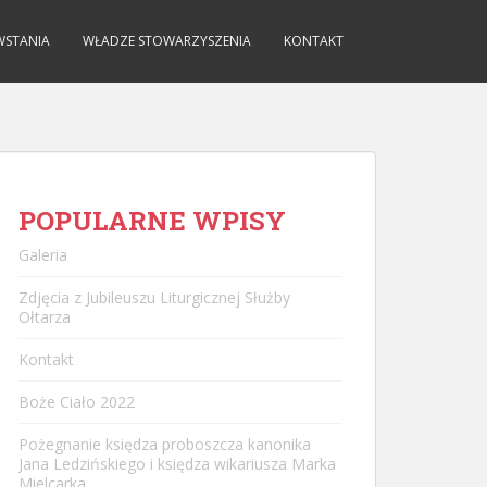
WSTANIA
WŁADZE STOWARZYSZENIA
KONTAKT
POPULARNE WPISY
Galeria
Zdjęcia z Jubileuszu Liturgicznej Służby
Ołtarza
Kontakt
Boże Ciało 2022
Pożegnanie księdza proboszcza kanonika
Jana Ledzińskiego i księdza wikariusza Marka
Mielcarka