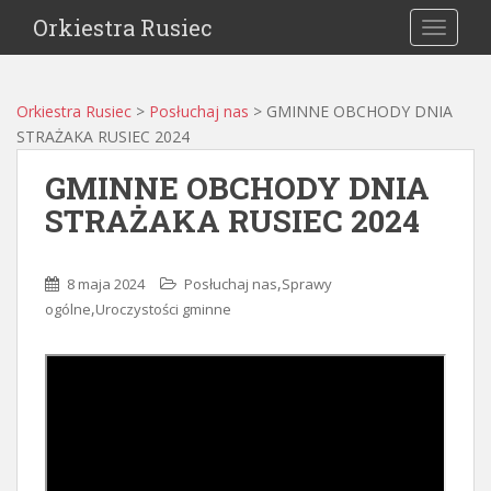
Orkiestra Rusiec
TOGGLE
Orkiestra Rusiec
>
Posłuchaj nas
>
GMINNE OBCHODY DNIA
STRAŻAKA RUSIEC 2024
GMINNE OBCHODY DNIA
STRAŻAKA RUSIEC 2024
,
8 maja 2024
Posłuchaj nas
Sprawy
,
ogólne
Uroczystości gminne