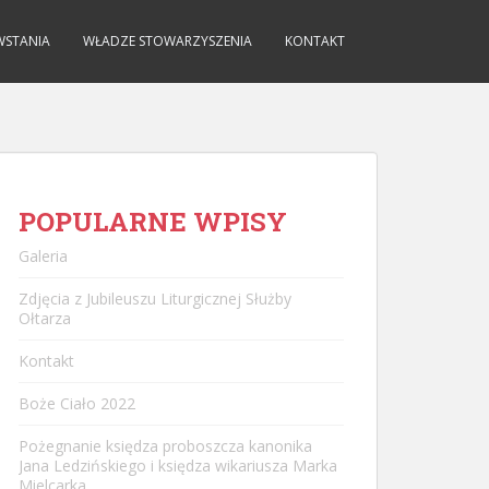
WSTANIA
WŁADZE STOWARZYSZENIA
KONTAKT
POPULARNE WPISY
Galeria
Zdjęcia z Jubileuszu Liturgicznej Służby
Ołtarza
Kontakt
Boże Ciało 2022
Pożegnanie księdza proboszcza kanonika
Jana Ledzińskiego i księdza wikariusza Marka
Mielcarka