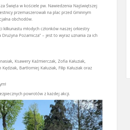
sza Święta w kościele pw. Nawiedzenia Najświętszej
zestnicy przemaszerowali na plac przed Gminnym
icjalna obchodów.
 kilkunastu młodych członków naszej orkiestry
rużyna Pożarnicza” – jest to wyraz uznania za ich
anasiak, Ksawery Kaźmierczak, Zofia Kałuziak,
 Kędziak, Bartłomiej Kałuziak, Filip Kałuziak oraz
ym!
ezpiecznych powrotów z każdej akcji.