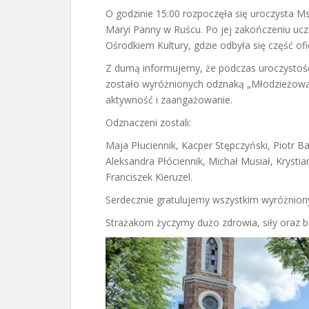
O godzinie 15:00 rozpoczęła się uroczysta M
Maryi Panny w Ruścu. Po jej zakończeniu uc
Ośrodkiem Kultury, gdzie odbyła się część of
Z dumą informujemy, że podczas uroczystości
zostało wyróżnionych odznaką „Młodzieżowa D
aktywność i zaangażowanie.
Odznaczeni zostali:
Maja Płuciennik, Kacper Stępczyński, Piotr B
Aleksandra Płóciennik, Michał Musiał, Krystian
Franciszek Kieruzel.
Serdecznie gratulujemy wszystkim wyróżnion
Strażakom życzymy dużo zdrowia, siły oraz b