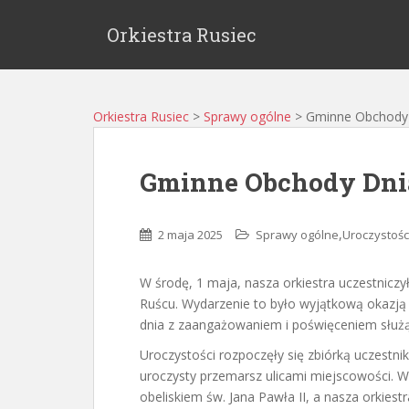
Orkiestra Rusiec
Orkiestra Rusiec
>
Sprawy ogólne
>
Gminne Obchody 
Gminne Obchody Dni
,
2 maja 2025
Sprawy ogólne
Uroczystośc
W środę, 1 maja, nasza orkiestra uczestnic
Ruścu. Wydarzenie to było wyjątkową okazją
dnia z zaangażowaniem i poświęceniem służą 
Uroczystości rozpoczęły się zbiórką uczestn
uroczysty przemarsz ulicami miejscowości.
obeliskiem św. Jana Pawła II, a nasza orkiest