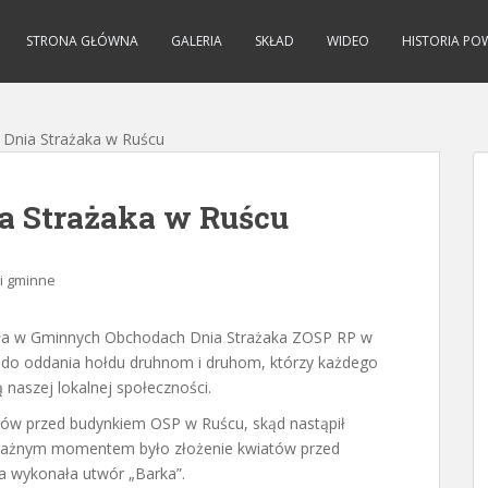
STRONA GŁÓWNA
GALERIA
SKŁAD
WIDEO
HISTORIA PO
Dnia Strażaka w Ruścu
a Strażaka w Ruścu
i gminne
zyła w Gminnych Obchodach Dnia Strażaka ZOSP RP w
 do oddania hołdu druhnom i druhom, którzy każdego
naszej lokalnej społeczności.
ików przed budynkiem OSP w Ruścu, skąd nastąpił
 Ważnym momentem było złożenie kwiatów przed
ra wykonała utwór „Barka”.