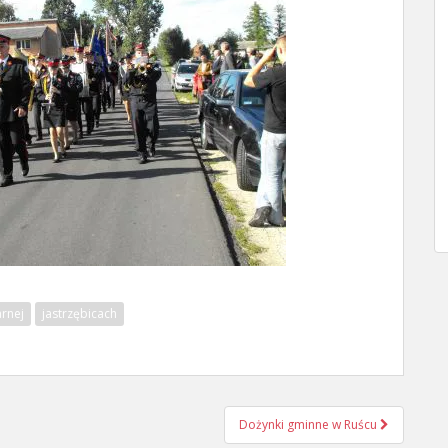
rnej
jastrzębicach
Dożynki gminne w Ruścu