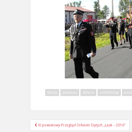
straży
jubileusz
45lecia
ochotniczaj
poża
Nawigacja
XI powiatowy Przegląd Orkiestr Dętych „Łask – 2010”