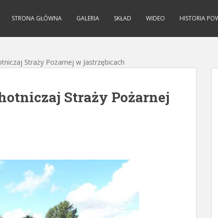
STRONA GŁÓWNA
GALERIA
SKŁAD
WIDEO
HISTORIA PO
otniczaj Straży Pożarnej w Jastrzębicach
hotniczaj Straży Pożarnej