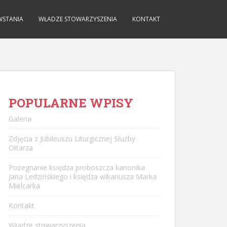
WSTANIA
WŁADZE STOWARZYSZENIA
KONTAKT
POPULARNE WPISY
Galeria
Zdjęcia z Jubileuszu Liturgicznej Służby
Ołtarza
Pożegnanie księdza proboszcza kanonika
Jana Ledzińskiego i księdza wikariusza Marka
Mielcarka
Kontakt
Władze stowarzyszenia