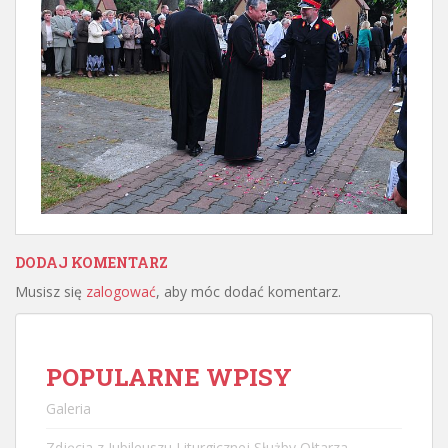
DODAJ KOMENTARZ
Musisz się
zalogować
, aby móc dodać komentarz.
POPULARNE WPISY
Galeria
Zdjęcia z Jubileuszu Liturgicznej Służby Ołtarza