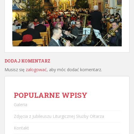
DODAJ KOMENTARZ
Musisz się
zalogować
, aby móc dodać komentarz.
POPULARNE WPISY
Galeria
Zdjęcia z Jubileuszu Liturgicznej Służby Ołtarza
Kontakt