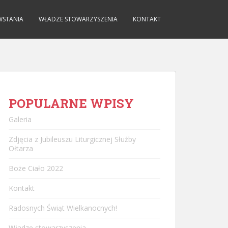
WSTANIA
WŁADZE STOWARZYSZENIA
KONTAKT
POPULARNE WPISY
Galeria
Zdjęcia z Jubileuszu Liturgicznej Służby
Ołtarza
Boże Ciało 2022
Kontakt
Radosnych Świąt Wielkanocnych!
Władze stowarzyszenia