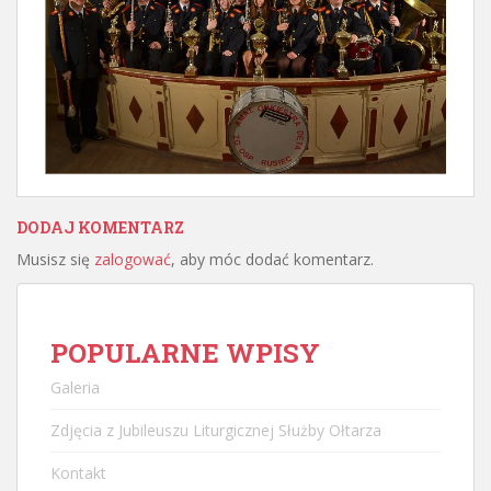
DODAJ KOMENTARZ
Musisz się
zalogować
, aby móc dodać komentarz.
POPULARNE WPISY
Galeria
Zdjęcia z Jubileuszu Liturgicznej Służby Ołtarza
Kontakt