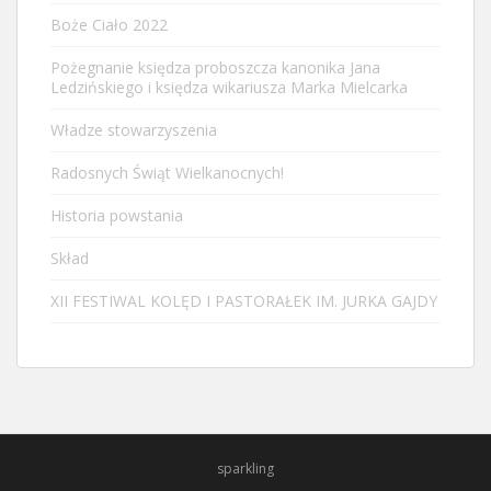
Boże Ciało 2022
Pożegnanie księdza proboszcza kanonika Jana
Ledzińskiego i księdza wikariusza Marka Mielcarka
Władze stowarzyszenia
Radosnych Świąt Wielkanocnych!
Historia powstania
Skład
XII FESTIWAL KOLĘD I PASTORAŁEK IM. JURKA GAJDY
sparkling