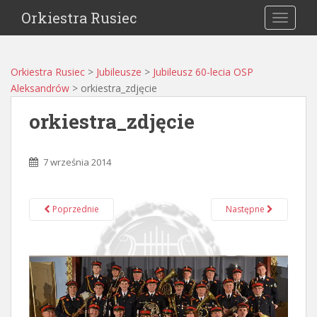
Orkiestra Rusiec
TOGGLE
Orkiestra Rusiec
>
Jubileusze
>
Jubileusz 60-lecia OSP
Aleksandrów
>
orkiestra_zdjęcie
orkiestra_zdjęcie
7 września 2014
Poprzednie
Następne