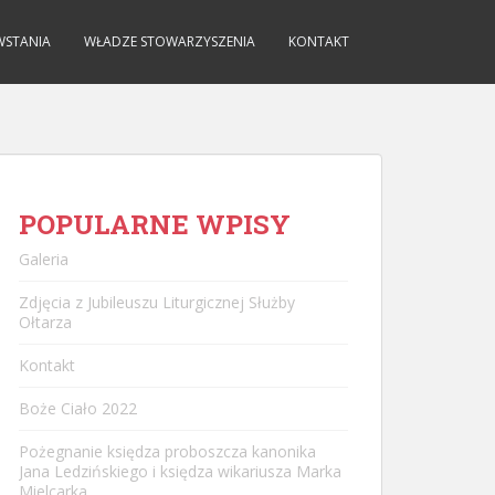
WSTANIA
WŁADZE STOWARZYSZENIA
KONTAKT
POPULARNE WPISY
Galeria
Zdjęcia z Jubileuszu Liturgicznej Służby
Ołtarza
Kontakt
Boże Ciało 2022
Pożegnanie księdza proboszcza kanonika
Jana Ledzińskiego i księdza wikariusza Marka
Mielcarka