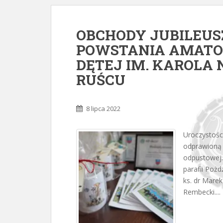
OBCHODY JUBILEUSZ
POWSTANIA AMATOR
DĘTEJ IM. KAROLA
RUŚCU
8 lipca 2022
Uroczystośc
odprawioną w
odpustowej.
parafii Pożd
ks. dr Marek
Rembecki....