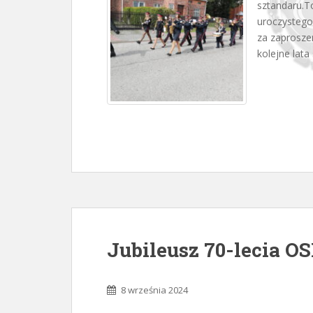
sztandaru.T
uroczystego
za zaprosze
kolejne lata s
Jubileusz 70-lecia 
8 września 2024