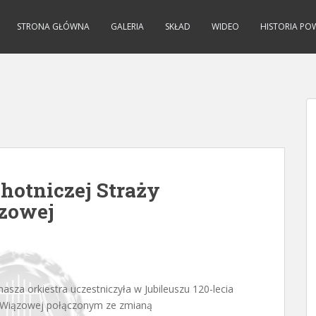
STRONA GŁÓWNA
GALERIA
SKŁAD
WIDEO
HISTORIA PO
chotniczej Straży
zowej
nasza orkiestra uczestniczyła w Jubileuszu 120-lecia
 Wiązowej połączonym ze zmianą