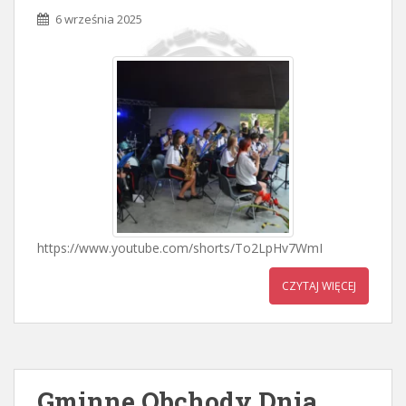
6 września 2025
https://www.youtube.com/shorts/To2LpHv7WmI
CZYTAJ WIĘCEJ
Gminne Obchody Dnia