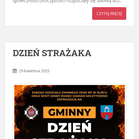
społeczności.Uroczystości rozpoczęły się zbiórką ucz...
CZYTAJ WIĘCEJ
DZIEŃ STRAŻAKA
29 kwietnia 2025