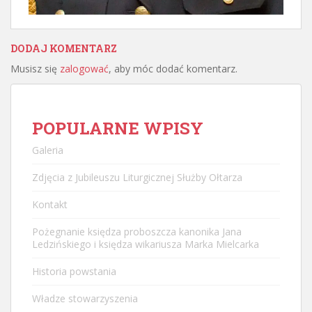
DODAJ KOMENTARZ
Musisz się
zalogować
, aby móc dodać komentarz.
POPULARNE WPISY
Galeria
Zdjęcia z Jubileuszu Liturgicznej Służby Ołtarza
Kontakt
Pożegnanie księdza proboszcza kanonika Jana
Ledzińskiego i księdza wikariusza Marka Mielcarka
Historia powstania
Władze stowarzyszenia