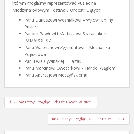
którym mogliśmy reprezentować Rusiec na
Miedzynarodowym Festiwalu Orkiestr Dętych:
Panu Dariuszowi Woźniakowi – Wjtowi Gminy
Rusiec
Panom Pawłowi i Mariuszowi Szataniakom –
PAMAPOL S.A.
Panu Walerianowi Zygmuntowi – Mechanika
Pojazdowa
Pani Ewie Cywinskiej – Tartak
Panu Marcinowi Owczarkowi – Handel Węglem
Panu Andrzejowi Moszyńskiemu
Nawigacja
IX Powiatowy Przegląd Orkiestr Dętych W Ruścu
postu
Regionlany Przegląd Orkiestr Dętych OSP