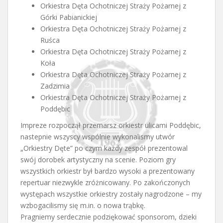
Orkiestra Dęta Ochotniczej Straży Pożarnej z
Górki Pabianickiej
Orkiestra Dęta Ochotniczej Straży Pożarnej z
Ruśca
Orkiestra Dęta Ochotniczej Straży Pożarnej z
Koła
Orkiestra Dęta Ochotniczej Straży Pożarnej z
Zadzimia
Orkiestra Dęta Ochotniczej Straży Pożarnej z
Poddębic
Impreze rozpoczął przemarsz orkiestr ulicami Poddębic,
nastepnie wszyscy wspólnie wykonalismy utwór
„Orkiestry Dęte” po czym każdy zespół prezentowal
swój dorobek artystyczny na scenie. Poziom gry
wszystkich orkiestr był bardzo wysoki a prezentowany
repertuar niezwykle zróżnicowany. Po zakończonych
występach wszystkie orkiestry zostały nagrodzone – my
wzbogacilismy się m.in. o nowa trąbkę.
Pragniemy serdecznie podziękować sponsorom, dzieki