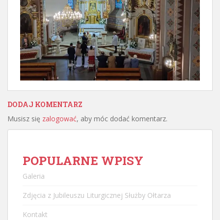
DODAJ KOMENTARZ
Musisz się
zalogować
, aby móc dodać komentarz.
POPULARNE WPISY
Galeria
Zdjęcia z Jubileuszu Liturgicznej Służby Ołtarza
Kontakt