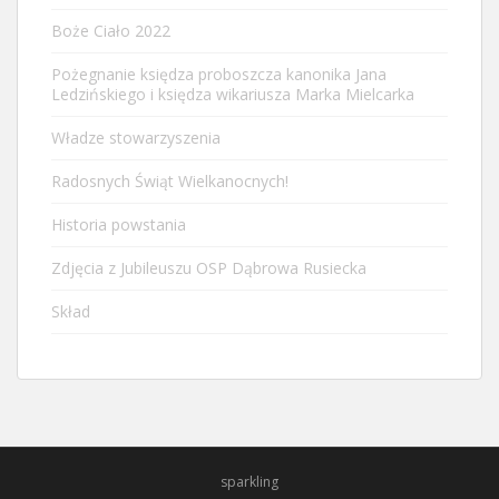
Boże Ciało 2022
Pożegnanie księdza proboszcza kanonika Jana
Ledzińskiego i księdza wikariusza Marka Mielcarka
Władze stowarzyszenia
Radosnych Świąt Wielkanocnych!
Historia powstania
Zdjęcia z Jubileuszu OSP Dąbrowa Rusiecka
Skład
sparkling