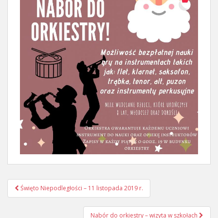
Nawigacja
Święto Niepodległości – 11 listopada 2019 r.
postu
Nabór do orkiestry – wizyta w szkołach