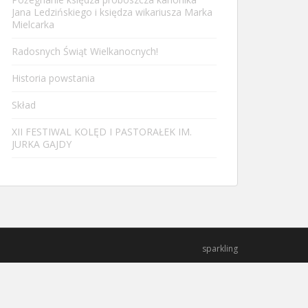
Jana Ledzińskiego i księdza wikariusza Marka
Mielcarka
Radosnych Świąt Wielkanocnych!
Historia powstania
Skład
XII FESTIWAL KOLĘD I PASTORAŁEK IM.
JURKA GAJDY
sparkling