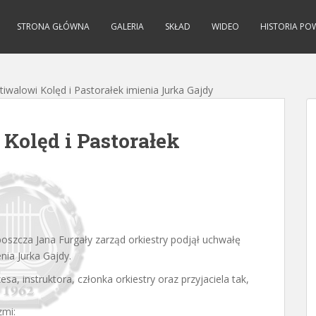
STRONA GŁÓWNA
GALERIA
SKŁAD
WIDEO
HISTORIA PO
iwalowi Kolęd i Pastorałek imienia Jurka Gajdy
Kolęd i Pastorałek
oboszcza Jana Furgały zarząd orkiestry podjął uchwałę
nia Jurka Gajdy.
esa, instruktora, członka orkiestry oraz przyjaciela tak,
zmi: