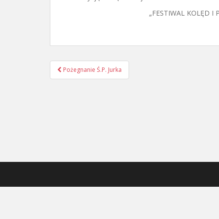
„FESTIWAL KOLĘD I 
Nawigacja
Pożegnanie Ś.P. Jurka
postu