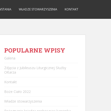
WSTANIA
WŁADZE STOWARZYSZENIA
KONTAKT
POPULARNE WPISY
Galeria
Zdjęcia z Jubileuszu Liturgicznej Służby
Ołtarza
Kontakt
Boże Ciało 2022
Władze stowarzyszenia
Pożegnanie księdza proboszcza kanonika