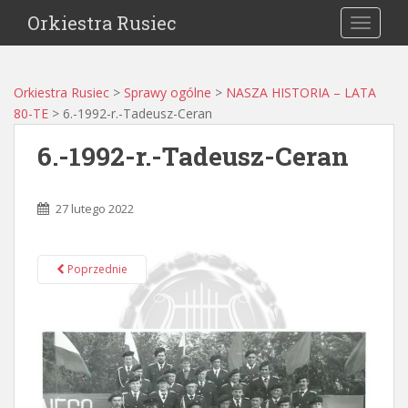
Orkiestra Rusiec
TOGGLE
Orkiestra Rusiec
>
Sprawy ogólne
>
NASZA HISTORIA – LATA
80-TE
>
6.-1992-r.-Tadeusz-Ceran
6.-1992-r.-Tadeusz-Ceran
27 lutego 2022
Poprzednie