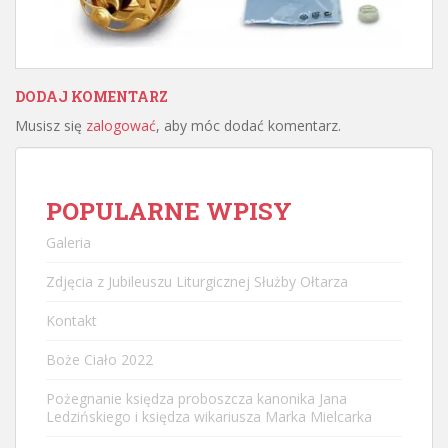
DODAJ KOMENTARZ
Musisz się
zalogować
, aby móc dodać komentarz.
POPULARNE WPISY
Galeria
Zdjęcia z Jubileuszu Liturgicznej Służby Ołtarza
Kontakt
Boże Ciało 2022
Pożegnanie księdza proboszcza kanonika Jana
Ledzińskiego i księdza wikariusza Marka Mielcarka