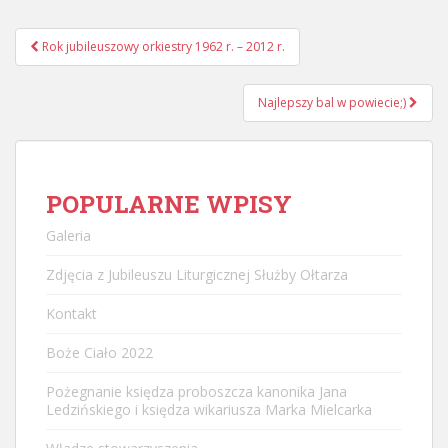
Nawigacja
Rok jubileuszowy orkiestry 1962 r. – 2012 r.
postu
Najlepszy bal w powiecie;)
POPULARNE WPISY
Galeria
Zdjęcia z Jubileuszu Liturgicznej Służby Ołtarza
Kontakt
Boże Ciało 2022
Pożegnanie księdza proboszcza kanonika Jana
Ledzińskiego i księdza wikariusza Marka Mielcarka