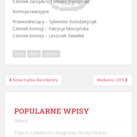
Członek zarządu – Tomasz Troczyński
Komisja rewizyjna:
Przewodniczący – Sylwester Kołodziejczyk
Członek komisji – Patrycja Moszyńska
Członek komisji – Leszczek Świadek
nowy
skład
zarządu
Nawigacja
Nowa trąbka dla orkiestry
Wielkanoc 2015
postu
POPULARNE WPISY
Galeria
Zdjęcia z Jubileuszu Liturgicznej Służby Ołtarza