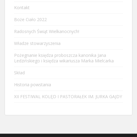
Kontakt
Boże Ciało 2022
Radosnych Świąt Wielkanocnych!
Władze stowarzyszenia
Pożegnanie księdza proboszcza kanonika Jana
Ledzińskiego i księdza wikariusza Marka Mielcarka
Skład
Historia powstania
XII FESTIWAL KOLĘD I PASTORAŁEK IM. JURKA GAJDY