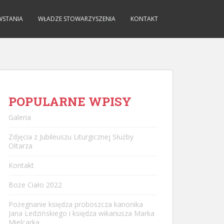
WSTANIA
WŁADZE STOWARZYSZENIA
KONTAKT
POPULARNE WPISY
Galeria
Zdjęcia z Jubileuszu Liturgicznej Służby
Ołtarza
Kontakt
Boże Ciało 2022
Pożegnanie księdza proboszcza kanonika
Jana Ledzińskiego i księdza wikariusza Marka
Mielcarka